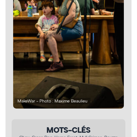
MakeWar - Photo : Maxime Beaulieu
Mak
MOTS-CLÉS