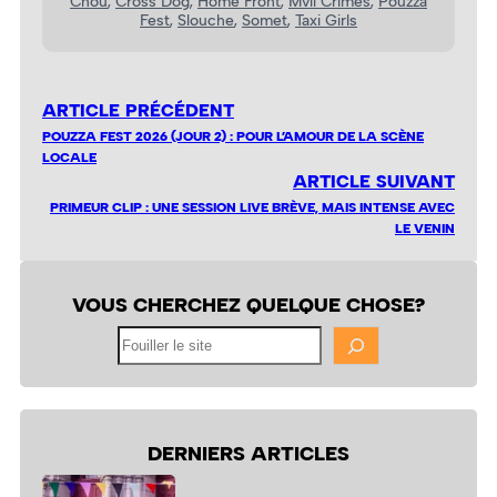
Chou
, 
Cross Dog
, 
Home Front
, 
Mvll Crimes
, 
Pouzza
Fest
, 
Slouche
, 
Somet
, 
Taxi Girls
ARTICLE PRÉCÉDENT
POUZZA FEST 2026 (JOUR 2) : POUR L’AMOUR DE LA SCÈNE
LOCALE
ARTICLE SUIVANT
PRIMEUR CLIP : UNE SESSION LIVE BRÈVE, MAIS INTENSE AVEC
LE VENIN
VOUS CHERCHEZ QUELQUE CHOSE?
Fouiller
le
site
DERNIERS ARTICLES