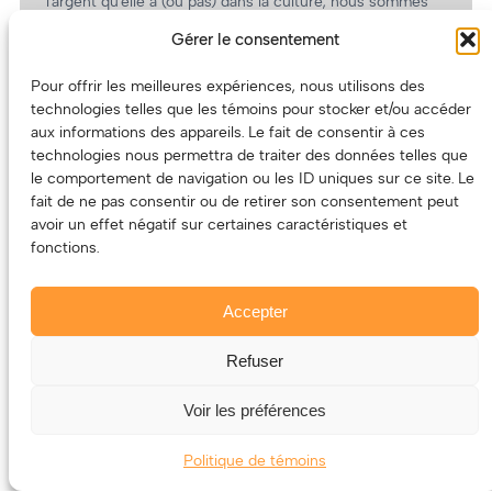
l’argent qu’elle a (ou pas) dans la culture, nous sommes
un partenaire de choix. En plus, on coûte pas cher!
Gérer le consentement
On prépare une grille tarifaire intéressante et on vous
revient.
Pour offrir les meilleures expériences, nous utilisons des
technologies telles que les témoins pour stocker et/ou accéder
(Oui, on va avoir des tarifs spéciaux pour vous, les
aux informations des appareils. Le fait de consentir à ces
artistes!)
technologies nous permettra de traiter des données telles que
le comportement de navigation ou les ID uniques sur ce site. Le
fait de ne pas consentir ou de retirer son consentement peut
avoir un effet négatif sur certaines caractéristiques et
fonctions.
Accepter
Refuser
© 2011-2025 – ECOUTEDONC.CA
Le contenu (texte et photos) appartient à ses créatrices et
Voir les préférences
créateurs.
Politique de témoins