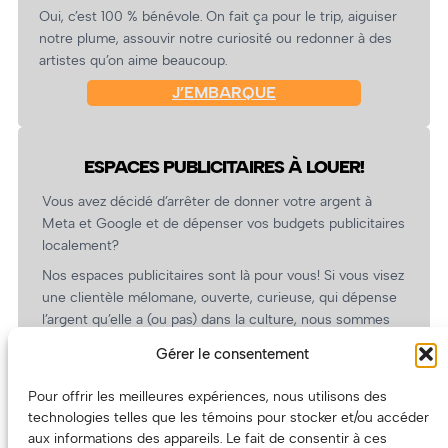
Oui, c’est 100 % bénévole. On fait ça pour le trip, aiguiser
notre plume, assouvir notre curiosité ou redonner à des
artistes qu’on aime beaucoup.
J’EMBARQUE
ESPACES PUBLICITAIRES À LOUER!
Vous avez décidé d’arrêter de donner votre argent à
Meta et Google et de dépenser vos budgets publicitaires
localement?
Nos espaces publicitaires sont là pour vous! Si vous visez
une clientèle mélomane, ouverte, curieuse, qui dépense
l’argent qu’elle a (ou pas) dans la culture, nous sommes
un partenaire de choix. En plus, on coûte pas cher!
Gérer le consentement
On prépare une grille tarifaire intéressante et on vous
revient.
Pour offrir les meilleures expériences, nous utilisons des
technologies telles que les témoins pour stocker et/ou accéder
(Oui, on va avoir des tarifs spéciaux pour vous, les
aux informations des appareils. Le fait de consentir à ces
artistes!)