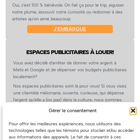
Oui, c’est 100 % bénévole. On fait ça pour le trip, aiguiser
notre plume, assouvir notre curiosité ou redonner à des
artistes qu’on aime beaucoup.
J’EMBARQUE
ESPACES PUBLICITAIRES À LOUER!
Vous avez décidé d’arrêter de donner votre argent à
Meta et Google et de dépenser vos budgets publicitaires
localement?
Nos espaces publicitaires sont là pour vous! Si vous visez
une clientèle mélomane, ouverte, curieuse, qui dépense
l’argent qu’elle a (ou pas) dans la culture, nous sommes
un partenaire de choix. En plus, on coûte pas cher!
Gérer le consentement
On prépare une grille tarifaire intéressante et on vous
revient.
Pour offrir les meilleures expériences, nous utilisons des
technologies telles que les témoins pour stocker et/ou accéder
(Oui, on va avoir des tarifs spéciaux pour vous, les
aux informations des appareils. Le fait de consentir à ces
artistes!)