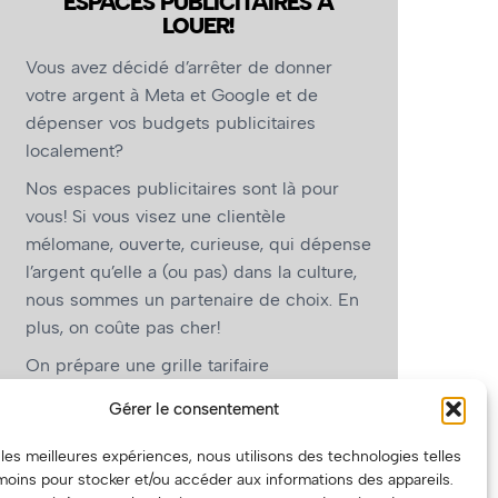
ESPACES PUBLICITAIRES À
LOUER!
Vous avez décidé d’arrêter de donner
votre argent à Meta et Google et de
dépenser vos budgets publicitaires
localement?
Nos espaces publicitaires sont là pour
vous! Si vous visez une clientèle
mélomane, ouverte, curieuse, qui dépense
l’argent qu’elle a (ou pas) dans la culture,
nous sommes un partenaire de choix. En
plus, on coûte pas cher!
On prépare une grille tarifaire
intéressante et on vous revient.
Gérer le consentement
(Oui, on va avoir des tarifs spéciaux pour
r les meilleures expériences, nous utilisons des technologies telles
vous, les artistes!)
moins pour stocker et/ou accéder aux informations des appareils.