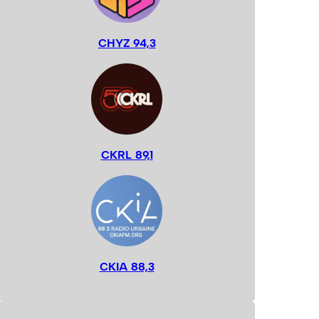
CHYZ 94,3
CKRL 89,1
CKIA 88,3