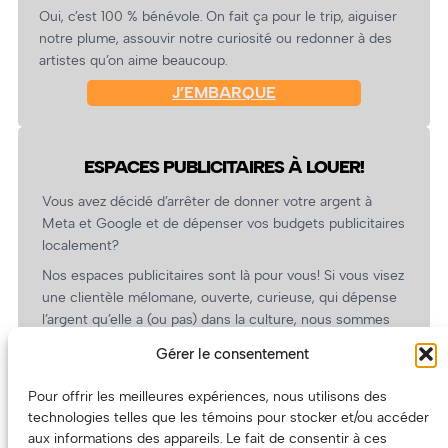
Oui, c’est 100 % bénévole. On fait ça pour le trip, aiguiser
notre plume, assouvir notre curiosité ou redonner à des
artistes qu’on aime beaucoup.
J’EMBARQUE
ESPACES PUBLICITAIRES À LOUER!
Vous avez décidé d’arrêter de donner votre argent à
Meta et Google et de dépenser vos budgets publicitaires
localement?
Nos espaces publicitaires sont là pour vous! Si vous visez
une clientèle mélomane, ouverte, curieuse, qui dépense
l’argent qu’elle a (ou pas) dans la culture, nous sommes
un partenaire de choix. En plus, on coûte pas cher!
Gérer le consentement
On prépare une grille tarifaire intéressante et on vous
revient.
Pour offrir les meilleures expériences, nous utilisons des
technologies telles que les témoins pour stocker et/ou accéder
(Oui, on va avoir des tarifs spéciaux pour vous, les
aux informations des appareils. Le fait de consentir à ces
artistes!)