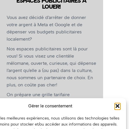
ESPACES PUBLICITAIRES À
LOUER!
Vous avez décidé d’arrêter de donner
votre argent à Meta et Google et de
dépenser vos budgets publicitaires
localement?
Nos espaces publicitaires sont là pour
vous! Si vous visez une clientèle
mélomane, ouverte, curieuse, qui dépense
l’argent qu’elle a (ou pas) dans la culture,
nous sommes un partenaire de choix. En
plus, on coûte pas cher!
On prépare une grille tarifaire
intéressante et on vous revient.
Gérer le consentement
(Oui, on va avoir des tarifs spéciaux pour
r les meilleures expériences, nous utilisons des technologies telles
vous, les artistes!)
moins pour stocker et/ou accéder aux informations des appareils.