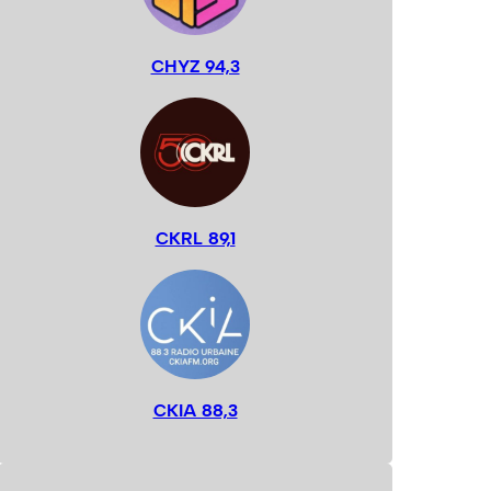
CHYZ 94,3
CKRL 89,1
CKIA 88,3