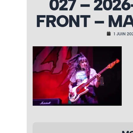
027 – 202
FRONT – MA
1 JUIN 20