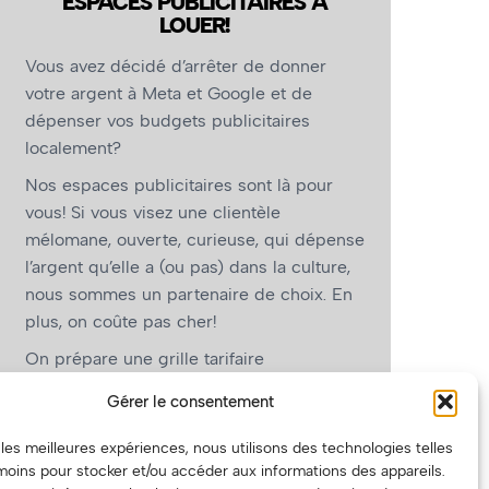
ESPACES PUBLICITAIRES À
LOUER!
Vous avez décidé d’arrêter de donner
votre argent à Meta et Google et de
dépenser vos budgets publicitaires
localement?
Nos espaces publicitaires sont là pour
vous! Si vous visez une clientèle
mélomane, ouverte, curieuse, qui dépense
l’argent qu’elle a (ou pas) dans la culture,
nous sommes un partenaire de choix. En
plus, on coûte pas cher!
On prépare une grille tarifaire
intéressante et on vous revient.
Gérer le consentement
(Oui, on va avoir des tarifs spéciaux pour
r les meilleures expériences, nous utilisons des technologies telles
vous, les artistes!)
moins pour stocker et/ou accéder aux informations des appareils.