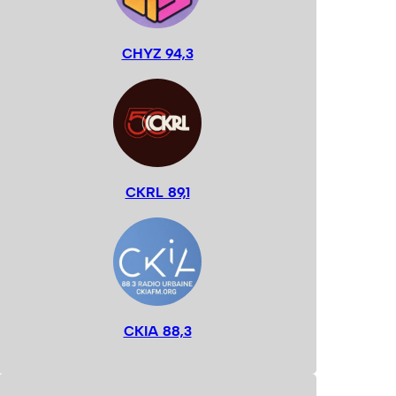
CHYZ 94,3
CKRL 89,1
CKIA 88,3