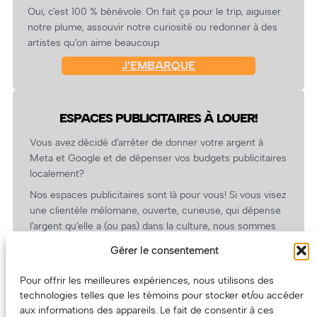
Oui, c’est 100 % bénévole. On fait ça pour le trip, aiguiser
notre plume, assouvir notre curiosité ou redonner à des
artistes qu’on aime beaucoup.
J’EMBARQUE
ESPACES PUBLICITAIRES À LOUER!
Vous avez décidé d’arrêter de donner votre argent à
Meta et Google et de dépenser vos budgets publicitaires
localement?
Nos espaces publicitaires sont là pour vous! Si vous visez
une clientèle mélomane, ouverte, curieuse, qui dépense
l’argent qu’elle a (ou pas) dans la culture, nous sommes
un partenaire de choix. En plus, on coûte pas cher!
Gérer le consentement
On prépare une grille tarifaire intéressante et on vous
revient.
Pour offrir les meilleures expériences, nous utilisons des
technologies telles que les témoins pour stocker et/ou accéder
(Oui, on va avoir des tarifs spéciaux pour vous, les
aux informations des appareils. Le fait de consentir à ces
artistes!)