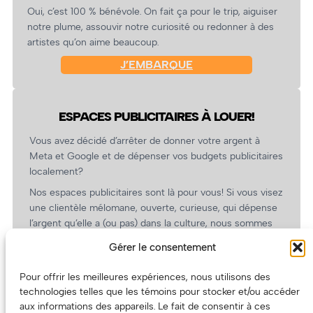
Oui, c’est 100 % bénévole. On fait ça pour le trip, aiguiser
notre plume, assouvir notre curiosité ou redonner à des
artistes qu’on aime beaucoup.
J’EMBARQUE
ESPACES PUBLICITAIRES À LOUER!
Vous avez décidé d’arrêter de donner votre argent à
Meta et Google et de dépenser vos budgets publicitaires
localement?
Nos espaces publicitaires sont là pour vous! Si vous visez
une clientèle mélomane, ouverte, curieuse, qui dépense
l’argent qu’elle a (ou pas) dans la culture, nous sommes
un partenaire de choix. En plus, on coûte pas cher!
Gérer le consentement
On prépare une grille tarifaire intéressante et on vous
revient.
Pour offrir les meilleures expériences, nous utilisons des
technologies telles que les témoins pour stocker et/ou accéder
(Oui, on va avoir des tarifs spéciaux pour vous, les
aux informations des appareils. Le fait de consentir à ces
artistes!)