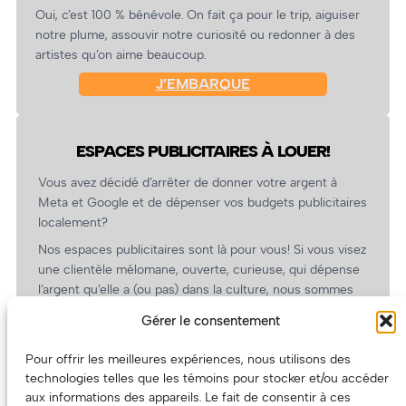
Oui, c’est 100 % bénévole. On fait ça pour le trip, aiguiser
notre plume, assouvir notre curiosité ou redonner à des
artistes qu’on aime beaucoup.
J’EMBARQUE
ESPACES PUBLICITAIRES À LOUER!
Vous avez décidé d’arrêter de donner votre argent à
Meta et Google et de dépenser vos budgets publicitaires
localement?
Nos espaces publicitaires sont là pour vous! Si vous visez
une clientèle mélomane, ouverte, curieuse, qui dépense
l’argent qu’elle a (ou pas) dans la culture, nous sommes
un partenaire de choix. En plus, on coûte pas cher!
Gérer le consentement
On prépare une grille tarifaire intéressante et on vous
revient.
Pour offrir les meilleures expériences, nous utilisons des
technologies telles que les témoins pour stocker et/ou accéder
(Oui, on va avoir des tarifs spéciaux pour vous, les
aux informations des appareils. Le fait de consentir à ces
artistes!)