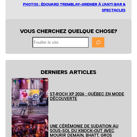
PHOTOS : ÉDOUARD TREMBLAY-GRENIER À L’ANTI BAR &
SPECTACLES
VOUS CHERCHEZ QUELQUE CHOSE?
Fouiller
le
site
DERNIERS ARTICLES
ST-ROCH XP 2026 : QUÉBEC EN MODE
DÉCOUVERTE
UNE CÉRÉMONIE DE SUDATION AU
SOUS-SOL DU KNOCK-OUT AVEC
MOURIR DEMAIN, BHATT, GROS