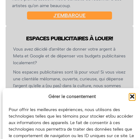
artistes qu’on aime beaucoup.
J’EMBARQUE
ESPACES PUBLICITAIRES À LOUER!
Vous avez décidé d’arrêter de donner votre argent à
Meta et Google et de dépenser vos budgets publicitaires
localement?
Nos espaces publicitaires sont là pour vous! Si vous visez
une clientèle mélomane, ouverte, curieuse, qui dépense
l’argent qu’elle a (ou pas) dans la culture, nous sommes
un partenaire de choix. En plus, on coûte pas cher!
Gérer le consentement
On prépare une grille tarifaire intéressante et on vous
revient.
Pour offrir les meilleures expériences, nous utilisons des
technologies telles que les témoins pour stocker et/ou accéder
(Oui, on va avoir des tarifs spéciaux pour vous, les
aux informations des appareils. Le fait de consentir à ces
artistes!)
technologies nous permettra de traiter des données telles que
le comportement de navigation ou les ID uniques sur ce site. Le