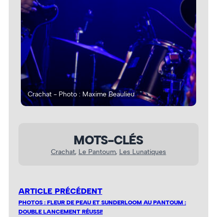
Crachat - Photo : Maxime Beaulieu
Cra
MOTS-CLÉS
Crachat
, 
Le Pantoum
, 
Les Lunatiques
ARTICLE PRÉCÉDENT
PHOTOS : FLEUR DE PEAU ET SUNDERLOOM AU PANTOUM :
DOUBLE LANCEMENT RÉUSSI!