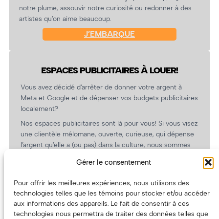
notre plume, assouvir notre curiosité ou redonner à des
artistes qu’on aime beaucoup.
J’EMBARQUE
ESPACES PUBLICITAIRES À LOUER!
Vous avez décidé d’arrêter de donner votre argent à
Meta et Google et de dépenser vos budgets publicitaires
localement?
Nos espaces publicitaires sont là pour vous! Si vous visez
une clientèle mélomane, ouverte, curieuse, qui dépense
l’argent qu’elle a (ou pas) dans la culture, nous sommes
un partenaire de choix. En plus, on coûte pas cher!
Gérer le consentement
On prépare une grille tarifaire intéressante et on vous
revient.
Pour offrir les meilleures expériences, nous utilisons des
technologies telles que les témoins pour stocker et/ou accéder
(Oui, on va avoir des tarifs spéciaux pour vous, les
aux informations des appareils. Le fait de consentir à ces
artistes!)
technologies nous permettra de traiter des données telles que