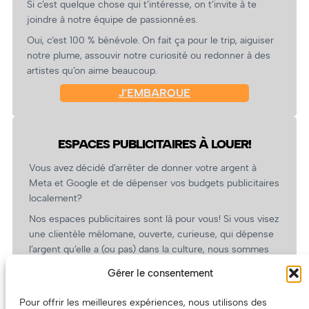
Si c’est quelque chose qui t’intéresse, on t’invite à te
joindre à notre équipe de passionné.es.
Oui, c’est 100 % bénévole. On fait ça pour le trip, aiguiser
notre plume, assouvir notre curiosité ou redonner à des
artistes qu’on aime beaucoup.
J’EMBARQUE
ESPACES PUBLICITAIRES À LOUER!
Vous avez décidé d’arrêter de donner votre argent à
Meta et Google et de dépenser vos budgets publicitaires
localement?
Nos espaces publicitaires sont là pour vous! Si vous visez
une clientèle mélomane, ouverte, curieuse, qui dépense
l’argent qu’elle a (ou pas) dans la culture, nous sommes
un partenaire de choix. En plus, on coûte pas cher!
Gérer le consentement
On prépare une grille tarifaire intéressante et on vous
revient.
Pour offrir les meilleures expériences, nous utilisons des