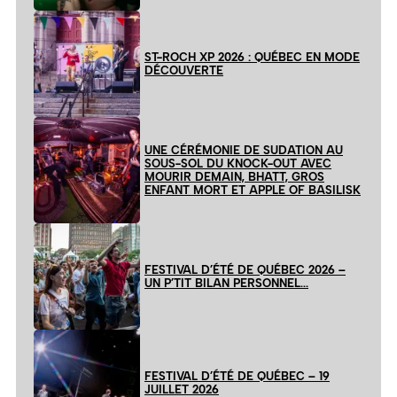
ST-ROCH XP 2026 : QUÉBEC EN MODE
DÉCOUVERTE
UNE CÉRÉMONIE DE SUDATION AU
SOUS-SOL DU KNOCK-OUT AVEC
MOURIR DEMAIN, BHATT, GROS
ENFANT MORT ET APPLE OF BASILISK
FESTIVAL D’ÉTÉ DE QUÉBEC 2026 –
UN P’TIT BILAN PERSONNEL…
FESTIVAL D’ÉTÉ DE QUÉBEC – 19
JUILLET 2026