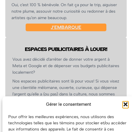
Oui, c’est 100 % bénévole. On fait ça pour le trip, aiguiser
notre plume, assouvir notre curiosité ou redonner à des
artistes qu’on aime beaucoup.
J’EMBARQUE
ESPACES PUBLICITAIRES À LOUER!
Vous avez décidé d’arrêter de donner votre argent à
Meta et Google et de dépenser vos budgets publicitaires
localement?
Nos espaces publicitaires sont là pour vous! Si vous visez
une clientèle mélomane, ouverte, curieuse, qui dépense
l’argent qu’elle a (ou pas) dans la culture, nous sommes
un partenaire de choix. En plus, on coûte pas cher!
Gérer le consentement
On prépare une grille tarifaire intéressante et on vous
revient.
Pour offrir les meilleures expériences, nous utilisons des
technologies telles que les témoins pour stocker et/ou accéder
(Oui, on va avoir des tarifs spéciaux pour vous, les
aux informations des appareils. Le fait de consentir à ces
artistes!)