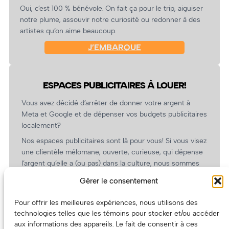
Oui, c’est 100 % bénévole. On fait ça pour le trip, aiguiser
notre plume, assouvir notre curiosité ou redonner à des
artistes qu’on aime beaucoup.
J’EMBARQUE
ESPACES PUBLICITAIRES À LOUER!
Vous avez décidé d’arrêter de donner votre argent à
Meta et Google et de dépenser vos budgets publicitaires
localement?
Nos espaces publicitaires sont là pour vous! Si vous visez
une clientèle mélomane, ouverte, curieuse, qui dépense
l’argent qu’elle a (ou pas) dans la culture, nous sommes
un partenaire de choix. En plus, on coûte pas cher!
Gérer le consentement
On prépare une grille tarifaire intéressante et on vous
revient.
Pour offrir les meilleures expériences, nous utilisons des
technologies telles que les témoins pour stocker et/ou accéder
(Oui, on va avoir des tarifs spéciaux pour vous, les
aux informations des appareils. Le fait de consentir à ces
artistes!)