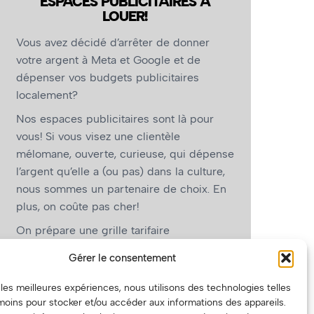
ESPACES PUBLICITAIRES À
LOUER!
Vous avez décidé d’arrêter de donner
votre argent à Meta et Google et de
dépenser vos budgets publicitaires
localement?
Nos espaces publicitaires sont là pour
vous! Si vous visez une clientèle
mélomane, ouverte, curieuse, qui dépense
l’argent qu’elle a (ou pas) dans la culture,
nous sommes un partenaire de choix. En
plus, on coûte pas cher!
On prépare une grille tarifaire
intéressante et on vous revient.
Gérer le consentement
(Oui, on va avoir des tarifs spéciaux pour
r les meilleures expériences, nous utilisons des technologies telles
vous, les artistes!)
moins pour stocker et/ou accéder aux informations des appareils.