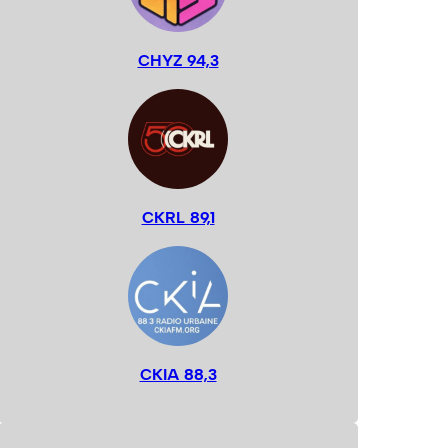
CHYZ 94,3
CKRL 89,1
CKIA 88,3