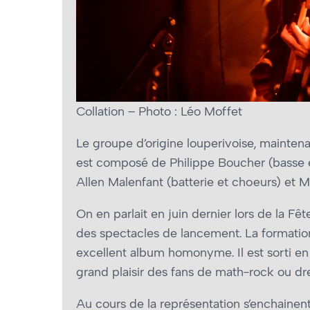
Collation – Photo : Léo Moffet
Le groupe d’origine louperivoise, maintenan
est composé de Philippe Boucher (basse et 
Allen Malenfant (batterie et chœurs) et 
On en parlait en juin dernier lors de la F
des spectacles de lancement. La formatio
excellent album homonyme. Il est sorti en 
grand plaisir des fans de math-rock ou d
Au cours de la représentation s’enchain