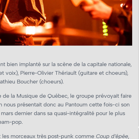
t bien implanté sur la scène de la capitale nationale,
voix), Pierre-Olivier Thériault (guitare et chœurs),
Mathieu Boucher (chœurs).
ête de la Musique de Québec, le groupe prévoyait faire
n nous présentait donc au Pantoum cette fois-ci son
mars dernier dans sa quasi-intégralité pour le plus
ream-pop.
ent les morceaux très post-punk comme
Coup d’épée
,