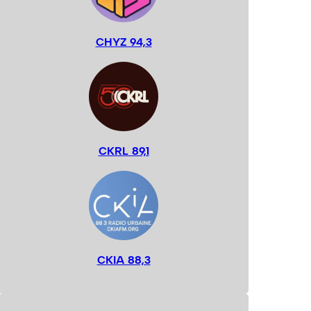
CHYZ 94,3
CKRL 89,1
CKIA 88,3