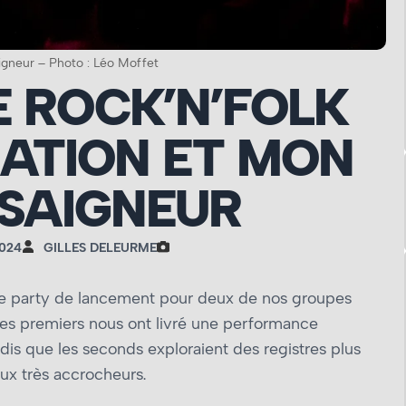
gneur – Photo : Léo Moffet
E ROCK’N’FOLK
ATION ET MON
SAIGNEUR
2024
GILLES DELEURME
e party de lancement pour deux de nos groupes
 Les premiers nous ont livré une performance
is que les seconds exploraient des registres plus
ux très accrocheurs.