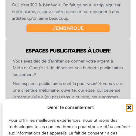
Oui, c’est 100 % bénévole. On fait ça pour le trip, aiguiser
notre plume, assouvir notre curiosité ou redonner à des
artistes qu’on aime beaucoup.
J’EMBARQUE
ESPACES PUBLICITAIRES À LOUER!
Vous avez décidé d’arrêter de donner votre argent à
Meta et Google et de dépenser vos budgets publicitaires
localement?
Nos espaces publicitaires sont là pour vous! Si vous visez
une clientèle mélomane, ouverte, curieuse, qui dépense
l’argent qu’elle a (ou pas) dans la culture, nous sommes
un partenaire de choix. En plus, on coûte pas cher!
Gérer le consentement
On prépare une grille tarifaire intéressante et on vous
revient.
Pour offrir les meilleures expériences, nous utilisons des
technologies telles que les témoins pour stocker et/ou accéder
(Oui, on va avoir des tarifs spéciaux pour vous, les
aux informations des appareils. Le fait de consentir à ces
artistes!)