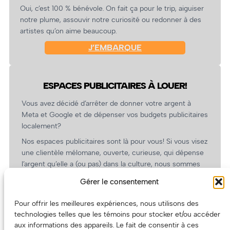
Oui, c’est 100 % bénévole. On fait ça pour le trip, aiguiser
notre plume, assouvir notre curiosité ou redonner à des
artistes qu’on aime beaucoup.
J’EMBARQUE
ESPACES PUBLICITAIRES À LOUER!
Vous avez décidé d’arrêter de donner votre argent à
Meta et Google et de dépenser vos budgets publicitaires
localement?
Nos espaces publicitaires sont là pour vous! Si vous visez
une clientèle mélomane, ouverte, curieuse, qui dépense
l’argent qu’elle a (ou pas) dans la culture, nous sommes
un partenaire de choix. En plus, on coûte pas cher!
Gérer le consentement
On prépare une grille tarifaire intéressante et on vous
revient.
Pour offrir les meilleures expériences, nous utilisons des
technologies telles que les témoins pour stocker et/ou accéder
(Oui, on va avoir des tarifs spéciaux pour vous, les
aux informations des appareils. Le fait de consentir à ces
artistes!)