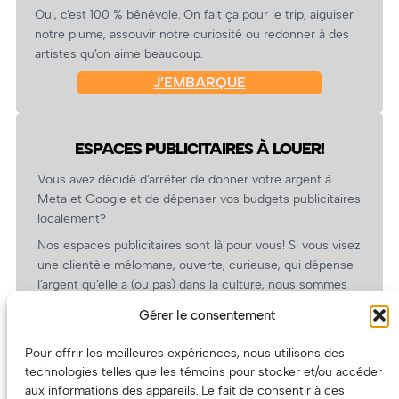
Oui, c’est 100 % bénévole. On fait ça pour le trip, aiguiser
notre plume, assouvir notre curiosité ou redonner à des
artistes qu’on aime beaucoup.
J’EMBARQUE
ESPACES PUBLICITAIRES À LOUER!
Vous avez décidé d’arrêter de donner votre argent à
Meta et Google et de dépenser vos budgets publicitaires
localement?
Nos espaces publicitaires sont là pour vous! Si vous visez
une clientèle mélomane, ouverte, curieuse, qui dépense
l’argent qu’elle a (ou pas) dans la culture, nous sommes
un partenaire de choix. En plus, on coûte pas cher!
Gérer le consentement
On prépare une grille tarifaire intéressante et on vous
revient.
Pour offrir les meilleures expériences, nous utilisons des
technologies telles que les témoins pour stocker et/ou accéder
(Oui, on va avoir des tarifs spéciaux pour vous, les
aux informations des appareils. Le fait de consentir à ces
artistes!)