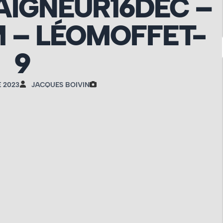
IGNEUR16DEC –
 – LÉOMOFFET-
9
 2023
JACQUES BOIVIN