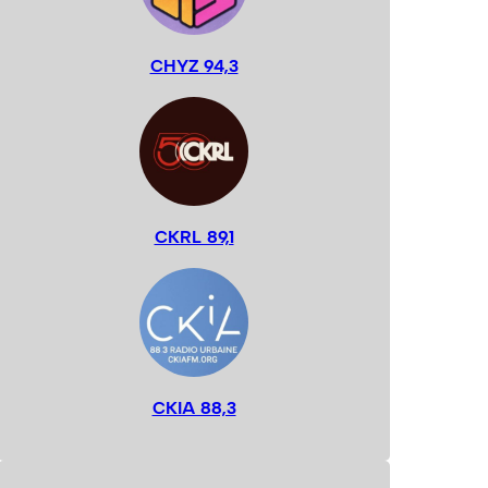
CHYZ 94,3
CKRL 89,1
CKIA 88,3