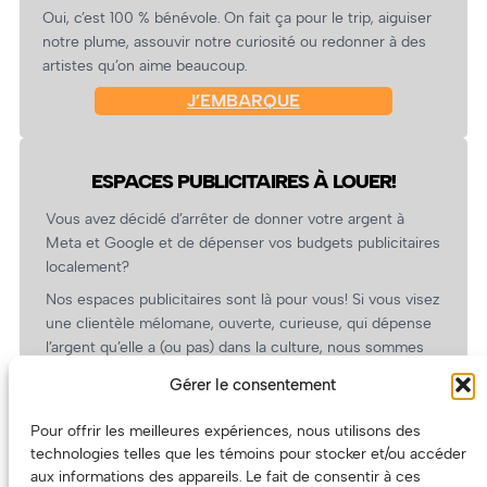
Oui, c’est 100 % bénévole. On fait ça pour le trip, aiguiser
notre plume, assouvir notre curiosité ou redonner à des
artistes qu’on aime beaucoup.
J’EMBARQUE
ESPACES PUBLICITAIRES À LOUER!
Vous avez décidé d’arrêter de donner votre argent à
Meta et Google et de dépenser vos budgets publicitaires
localement?
Nos espaces publicitaires sont là pour vous! Si vous visez
une clientèle mélomane, ouverte, curieuse, qui dépense
l’argent qu’elle a (ou pas) dans la culture, nous sommes
un partenaire de choix. En plus, on coûte pas cher!
Gérer le consentement
On prépare une grille tarifaire intéressante et on vous
revient.
Pour offrir les meilleures expériences, nous utilisons des
technologies telles que les témoins pour stocker et/ou accéder
(Oui, on va avoir des tarifs spéciaux pour vous, les
aux informations des appareils. Le fait de consentir à ces
artistes!)