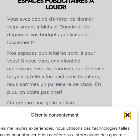
ESPACES PUBLICITAIRES À
LOUER!
Vous avez décidé d’arrêter de donner
votre argent à Meta et Google et de
dépenser vos budgets publicitaires
localement?
Nos espaces publicitaires sont là pour
vous! Si vous visez une clientèle
mélomane, ouverte, curieuse, qui dépense
l’argent qu’elle a (ou pas) dans la culture,
nous sommes un partenaire de choix. En
plus, on coûte pas cher!
On prépare une grille tarifaire
intéressante et on vous revient.
Gérer le consentement
(Oui, on va avoir des tarifs spéciaux pour
r les meilleures expériences, nous utilisons des technologies telles
vous, les artistes!)
moins pour stocker et/ou accéder aux informations des appareils.