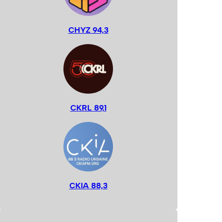
CHYZ 94,3
CKRL 89,1
CKIA 88,3