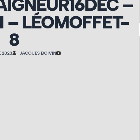
IGNEUR16DEC –
 – LÉOMOFFET-
8
 2023
JACQUES BOIVIN