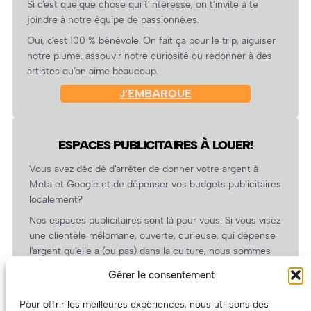
Si c’est quelque chose qui t’intéresse, on t’invite à te
joindre à notre équipe de passionné.es.
Oui, c’est 100 % bénévole. On fait ça pour le trip, aiguiser
notre plume, assouvir notre curiosité ou redonner à des
artistes qu’on aime beaucoup.
J’EMBARQUE
ESPACES PUBLICITAIRES À LOUER!
Vous avez décidé d’arrêter de donner votre argent à
Meta et Google et de dépenser vos budgets publicitaires
localement?
Nos espaces publicitaires sont là pour vous! Si vous visez
une clientèle mélomane, ouverte, curieuse, qui dépense
l’argent qu’elle a (ou pas) dans la culture, nous sommes
un partenaire de choix. En plus, on coûte pas cher!
Gérer le consentement
On prépare une grille tarifaire intéressante et on vous
revient.
Pour offrir les meilleures expériences, nous utilisons des