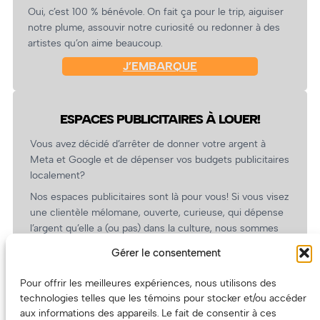
Oui, c’est 100 % bénévole. On fait ça pour le trip, aiguiser
notre plume, assouvir notre curiosité ou redonner à des
artistes qu’on aime beaucoup.
J’EMBARQUE
ESPACES PUBLICITAIRES À LOUER!
Vous avez décidé d’arrêter de donner votre argent à
Meta et Google et de dépenser vos budgets publicitaires
localement?
Nos espaces publicitaires sont là pour vous! Si vous visez
une clientèle mélomane, ouverte, curieuse, qui dépense
l’argent qu’elle a (ou pas) dans la culture, nous sommes
un partenaire de choix. En plus, on coûte pas cher!
Gérer le consentement
On prépare une grille tarifaire intéressante et on vous
revient.
Pour offrir les meilleures expériences, nous utilisons des
technologies telles que les témoins pour stocker et/ou accéder
(Oui, on va avoir des tarifs spéciaux pour vous, les
aux informations des appareils. Le fait de consentir à ces
artistes!)