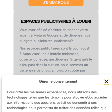
J’EMBARQUE
ESPACES PUBLICITAIRES À LOUER!
Vous avez décidé d’arrêter de donner votre
argent à Meta et Google et de dépenser vos
budgets publicitaires localement?
Nos espaces publicitaires sont là pour vous!
Si vous visez une clientèle mélomane,
ouverte, curieuse, qui dépense l’argent qu’elle
a (ou pas) dans la culture, nous sommes un
partenaire de choix. En plus, on coûte pas
cher!
Gérer le consentement
On prépare une grille tarifaire intéressante et
on vous revient.
Pour offrir les meilleures expériences, nous utilisons des
(Oui, on va avoir des tarifs spéciaux pour
technologies telles que les témoins pour stocker et/ou accéder
vous, les artistes!)
aux informations des appareils. Le fait de consentir à ces
technologies nous permettra de traiter des données telles que