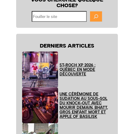
CHOSE?
Fouiller
le
site
DERNIERS ARTICLES
ST-ROCH XP 2026 :
QUÉBEC EN MODE
DÉCOUVERTE
UNE CÉRÉMONIE DE
SUDATION AU SOUS-SOL
DU KNOCK-OUT AVEC
MOURIR DEMAIN, BHATT,
GROS ENFANT MORT ET
APPLE OF BASILISK