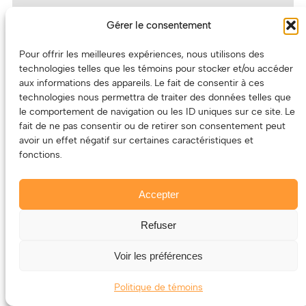
de genre s’accompagne aussi d’un nouveau projet
Gérer le consentement
musical. Attention, exclusivité : surveillez le nom
LAVANDE, car ça risque de brasser votre for
Pour offrir les meilleures expériences, nous utilisons des
intérieur.
technologies telles que les témoins pour stocker et/ou accéder
aux informations des appareils. Le fait de consentir à ces
Iel nous livre toute une performance pop
technologies nous permettra de traiter des données telles que
énergique empreinte d’une intensité et
le comportement de navigation ou les ID uniques sur ce site. Le
fait de ne pas consentir ou de retirer son consentement peut
vulnérabilité vocale exceptionnelle. Le groupe se
avoir un effet négatif sur certaines caractéristiques et
donne vraiment à fond sur scène, que ce soit
fonctions.
physiquement ou vocalement. La foule se
réchauffe rapidement en ce début de soirée. Sur
Accepter
une note humoristique, on apprend même que le
costume de Mélodie vient de chez Party Expert.
Refuser
Avis aux intéressé·e·s.
Voir les préférences
En parlant de nouveau projet : on a droit à une
nouvelle chanson avec une introduction
Politique de témoins
mélodique en anglais, suivie d’un rap en français.