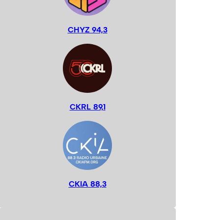
CHYZ 94,3
CKRL 89,1
CKIA 88,3