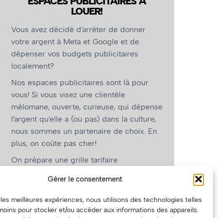
ESPACES PUBLICITAIRES À
LOUER!
arla Chanelle - Photo : Jacques Boivin
Vous avez décidé d’arrêter de donner
votre argent à Meta et Google et de
dépenser vos budgets publicitaires
localement?
Nos espaces publicitaires sont là pour
vous! Si vous visez une clientèle
mélomane, ouverte, curieuse, qui dépense
l’argent qu’elle a (ou pas) dans la culture,
nous sommes un partenaire de choix. En
plus, on coûte pas cher!
On prépare une grille tarifaire
intéressante et on vous revient.
Gérer le consentement
(Oui, on va avoir des tarifs spéciaux pour
r les meilleures expériences, nous utilisons des technologies telles
vous, les artistes!)
moins pour stocker et/ou accéder aux informations des appareils.