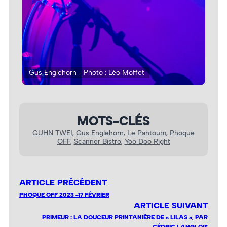
Gus Englehorn - Photo : Léo Moffet
Gus
MOTS-CLÉS
GUHN TWEI
, 
Gus Englehorn
, 
Le Pantoum
, 
Phoque
OFF
, 
Scanner Bistro
, 
Yoo Doo Right
ARTICLE PRÉCÉDENT
PHOQUE OFF 2023 -17 FÉVRIER
ARTICLE SUIVANT
PRIMEUR : LA DOUCEUR PRINTANIÈRE DE « LILAS », PAR
CÉDRIC LANGLOIS