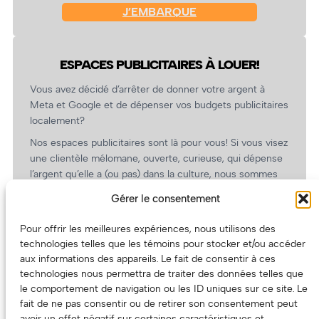
J’EMBARQUE
ESPACES PUBLICITAIRES À LOUER!
Vous avez décidé d’arrêter de donner votre argent à
Meta et Google et de dépenser vos budgets publicitaires
localement?
Nos espaces publicitaires sont là pour vous! Si vous visez
une clientèle mélomane, ouverte, curieuse, qui dépense
l’argent qu’elle a (ou pas) dans la culture, nous sommes
un partenaire de choix. En plus, on coûte pas cher!
Gérer le consentement
On prépare une grille tarifaire intéressante et on vous
revient.
Pour offrir les meilleures expériences, nous utilisons des
technologies telles que les témoins pour stocker et/ou accéder
(Oui, on va avoir des tarifs spéciaux pour vous, les
aux informations des appareils. Le fait de consentir à ces
artistes!)
technologies nous permettra de traiter des données telles que
le comportement de navigation ou les ID uniques sur ce site. Le
fait de ne pas consentir ou de retirer son consentement peut
avoir un effet négatif sur certaines caractéristiques et