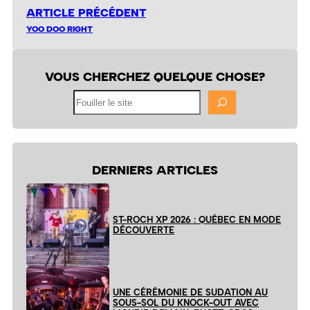
ARTICLE PRÉCÉDENT
YOO DOO RIGHT
VOUS CHERCHEZ QUELQUE CHOSE?
Fouiller
le
site
DERNIERS ARTICLES
ST-ROCH XP 2026 : QUÉBEC EN MODE
DÉCOUVERTE
UNE CÉRÉMONIE DE SUDATION AU
SOUS-SOL DU KNOCK-OUT AVEC