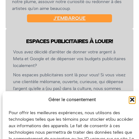
notre plume, assouvir notre curiosité ou redonner à des
artistes qu’on aime beaucoup.
J’EMBARQUE
ESPACES PUBLICITAIRES À LOUER!
Vous avez décidé d’arrêter de donner votre argent à
Meta et Google et de dépenser vos budgets publicitaires
localement?
Nos espaces publicitaires sont là pour vous! Si vous visez
une clientèle mélomane, ouverte, curieuse, qui dépense
l’argent qu’elle a (ou pas) dans la culture, nous sommes
un partenaire de choix. En plus, on coûte pas cher!
Gérer le consentement
On prépare une grille tarifaire intéressante et on vous
revient.
Pour offrir les meilleures expériences, nous utilisons des
technologies telles que les témoins pour stocker et/ou accéder
(Oui, on va avoir des tarifs spéciaux pour vous, les
aux informations des appareils. Le fait de consentir à ces
artistes!)
technologies nous permettra de traiter des données telles que
le comportement de navigation ou les ID uniques sur ce site. Le