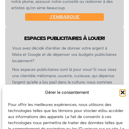
notre plume, assouvir notre curiosité ou redonner à des
artistes qu’on aime beaucoup.
J’EMBARQUE
ESPACES PUBLICITAIRES À LOUER!
Vous avez décidé d’arrêter de donner votre argent à
Meta et Google et de dépenser vos budgets publicitaires
localement?
Nos espaces publicitaires sont là pour vous! Si vous visez
une clientèle mélomane, ouverte, curieuse, qui dépense
l’argent qu’elle a (ou pas) dans la culture, nous sommes
un partenaire de choix. En plus, on coûte pas cher!
Gérer le consentement
On prépare une grille tarifaire intéressante et on vous
revient.
Pour offrir les meilleures expériences, nous utilisons des
technologies telles que les témoins pour stocker et/ou accéder
(Oui, on va avoir des tarifs spéciaux pour vous, les
aux informations des appareils. Le fait de consentir à ces
artistes!)
technologies nous permettra de traiter des données telles que
le comportement de navigation ou les ID uniques sur ce site. Le