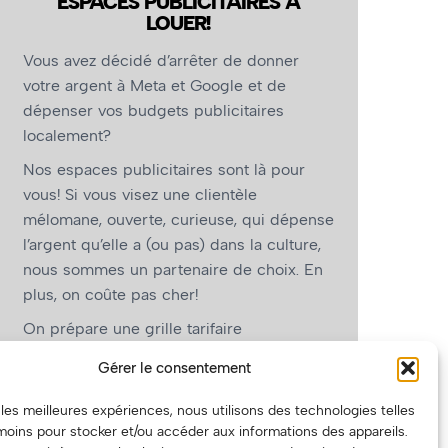
ESPACES PUBLICITAIRES À
LOUER!
Vous avez décidé d’arrêter de donner
votre argent à Meta et Google et de
dépenser vos budgets publicitaires
localement?
Nos espaces publicitaires sont là pour
vous! Si vous visez une clientèle
mélomane, ouverte, curieuse, qui dépense
l’argent qu’elle a (ou pas) dans la culture,
nous sommes un partenaire de choix. En
plus, on coûte pas cher!
On prépare une grille tarifaire
intéressante et on vous revient.
Gérer le consentement
(Oui, on va avoir des tarifs spéciaux pour
r les meilleures expériences, nous utilisons des technologies telles
vous, les artistes!)
moins pour stocker et/ou accéder aux informations des appareils.