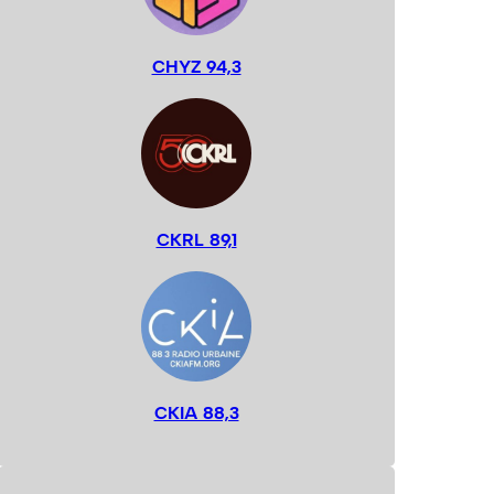
CHYZ 94,3
CKRL 89,1
CKIA 88,3