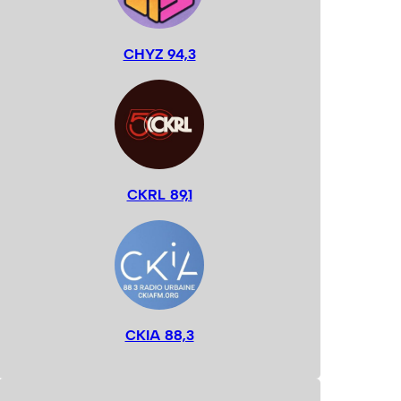
CHYZ 94,3
CKRL 89,1
CKIA 88,3