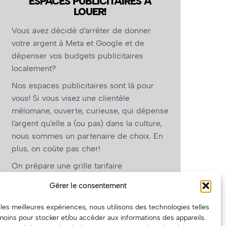
ESPACES PUBLICITAIRES À
LOUER!
Vous avez décidé d’arrêter de donner
votre argent à Meta et Google et de
dépenser vos budgets publicitaires
localement?
Nos espaces publicitaires sont là pour
vous! Si vous visez une clientèle
mélomane, ouverte, curieuse, qui dépense
l’argent qu’elle a (ou pas) dans la culture,
nous sommes un partenaire de choix. En
plus, on coûte pas cher!
On prépare une grille tarifaire
intéressante et on vous revient.
Gérer le consentement
(Oui, on va avoir des tarifs spéciaux pour
r les meilleures expériences, nous utilisons des technologies telles
vous, les artistes!)
moins pour stocker et/ou accéder aux informations des appareils.