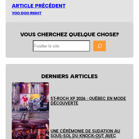
ARTICLE PRÉCÉDENT
YOO DOO RIGHT
VOUS CHERCHEZ QUELQUE CHOSE?
Fouiller
le
site
DERNIERS ARTICLES
ST-ROCH XP 2026 : QUÉBEC EN MODE
DÉCOUVERTE
UNE CÉRÉMONIE DE SUDATION AU
SOUS-SOL DU KNOCK-OUT AVEC