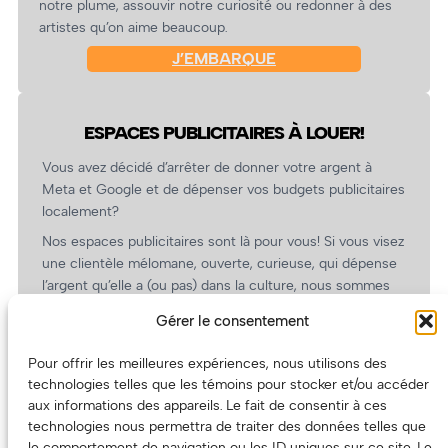
notre plume, assouvir notre curiosité ou redonner à des
artistes qu’on aime beaucoup.
J’EMBARQUE
ESPACES PUBLICITAIRES À LOUER!
Vous avez décidé d’arrêter de donner votre argent à
Meta et Google et de dépenser vos budgets publicitaires
localement?
Nos espaces publicitaires sont là pour vous! Si vous visez
une clientèle mélomane, ouverte, curieuse, qui dépense
l’argent qu’elle a (ou pas) dans la culture, nous sommes
un partenaire de choix. En plus, on coûte pas cher!
Gérer le consentement
On prépare une grille tarifaire intéressante et on vous
revient.
Pour offrir les meilleures expériences, nous utilisons des
technologies telles que les témoins pour stocker et/ou accéder
(Oui, on va avoir des tarifs spéciaux pour vous, les
aux informations des appareils. Le fait de consentir à ces
artistes!)
technologies nous permettra de traiter des données telles que
le comportement de navigation ou les ID uniques sur ce site. Le