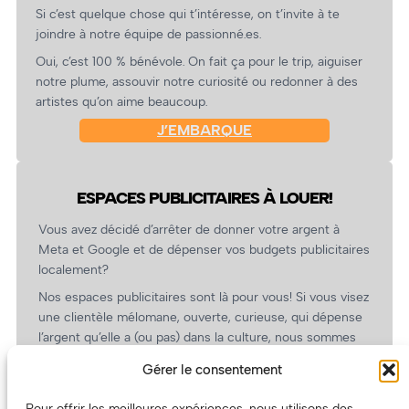
Si c’est quelque chose qui t’intéresse, on t’invite à te
joindre à notre équipe de passionné.es.
Oui, c’est 100 % bénévole. On fait ça pour le trip, aiguiser
notre plume, assouvir notre curiosité ou redonner à des
artistes qu’on aime beaucoup.
J’EMBARQUE
ESPACES PUBLICITAIRES À LOUER!
Vous avez décidé d’arrêter de donner votre argent à
Meta et Google et de dépenser vos budgets publicitaires
localement?
Nos espaces publicitaires sont là pour vous! Si vous visez
une clientèle mélomane, ouverte, curieuse, qui dépense
l’argent qu’elle a (ou pas) dans la culture, nous sommes
un partenaire de choix. En plus, on coûte pas cher!
Gérer le consentement
On prépare une grille tarifaire intéressante et on vous
revient.
Pour offrir les meilleures expériences, nous utilisons des