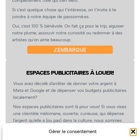
complètement folle qui s’en vient.
Si c’est quelque chose qui t’intéresse, on t’invite à te
joindre à notre équipe de passionné.es.
Oui, c’est 100 % bénévole. On fait ça pour le trip, aiguiser
notre plume, assouvir notre curiosité ou redonner à des
artistes qu’on aime beaucoup.
J’EMBARQUE
ESPACES PUBLICITAIRES À LOUER!
Vous avez décidé d’arrêter de donner votre argent à
Meta et Google et de dépenser vos budgets publicitaires
localement?
Nos espaces publicitaires sont là pour vous! Si vous visez
une clientèle mélomane, ouverte, curieuse, qui dépense
l’argent qu’elle a (ou pas) dans la culture, nous sommes
un partenaire de choix. En plus, on coûte pas cher!
Gérer le consentement
On prépare une grille tarifaire intéressante et on vous