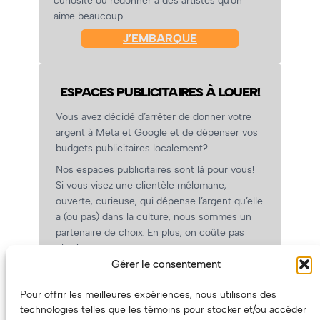
curiosité ou redonner à des artistes qu’on
aime beaucoup.
J’EMBARQUE
ESPACES PUBLICITAIRES À LOUER!
Vous avez décidé d’arrêter de donner votre
argent à Meta et Google et de dépenser vos
budgets publicitaires localement?
Nos espaces publicitaires sont là pour vous!
Si vous visez une clientèle mélomane,
ouverte, curieuse, qui dépense l’argent qu’elle
a (ou pas) dans la culture, nous sommes un
partenaire de choix. En plus, on coûte pas
cher!
Gérer le consentement
On prépare une grille tarifaire intéressante et
on vous revient.
Pour offrir les meilleures expériences, nous utilisons des
(Oui, on va avoir des tarifs spéciaux pour
technologies telles que les témoins pour stocker et/ou accéder