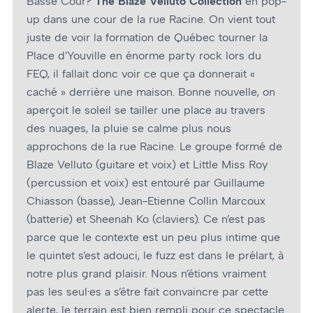
Basse Cour?
The Blaze Velluto Collection
en pop-
up dans une cour de la rue Racine. On vient tout
juste de voir la formation de Québec tourner la
Place d’Youville en énorme party rock lors du
FEQ, il fallait donc voir ce que ça donnerait «
caché » derrière une maison. Bonne nouvelle, on
aperçoit le soleil se tailler une place au travers
des nuages, la pluie se calme plus nous
approchons de la rue Racine. Le groupe formé de
Blaze Velluto (guitare et voix) et Little Miss Roy
(percussion et voix) est entouré par Guillaume
Chiasson (basse), Jean-Etienne Collin Marcoux
(batterie) et Sheenah Ko (claviers). Ce n’est pas
parce que le contexte est un peu plus intime que
le quintet s’est adouci, le fuzz est dans le prélart, à
notre plus grand plaisir. Nous n’étions vraiment
pas les seul·es a s’être fait convaincre par cette
alerte, le terrain est bien rempli pour ce spectacle