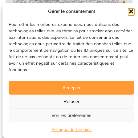
Gérer le consentement
Pour offrir les meilleures expériences, nous utilisons des
technologies telles que les témoins pour stocker et/ou accéder
aux informations des appareils. Le fait de consentir à ces
technologies nous permettra de traiter des données telles que
le comportement de navigation ou les ID uniques sur ce site. Le
fait de ne pas consentir ou de retirer son consentement peut
avoir un effet négatif sur certaines caractéristiques et
fonctions.
Fleur de peau - Photo : Maxime Beaulieu
Fle
Accepter
Refuser
MOTS-CLÉS
Alex Burger
, 
Émile Bilodeau
, 
Fleur de peau
, 
Frannie
Voir les préférences
Holder
, 
Galaxie
, 
Hauterive
, 
Helena Deland
, 
Karl
Tremblay
, 
Le Couleur
, 
Le Festif! de Baie-Saint-Paul
, 
Nüshü
, 
The Blaze Velluto Collection
, 
Valence
, 
Politique de témoins
Vincent Vallières
, 
Yves Lambert