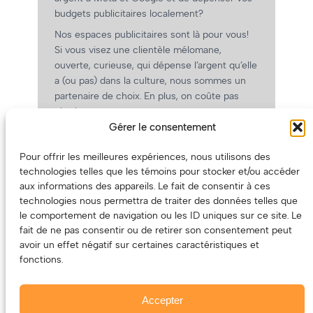
budgets publicitaires localement?
Nos espaces publicitaires sont là pour vous!
Si vous visez une clientèle mélomane,
ouverte, curieuse, qui dépense l’argent qu’elle
a (ou pas) dans la culture, nous sommes un
partenaire de choix. En plus, on coûte pas
cher!
Gérer le consentement
On prépare une grille tarifaire intéressante et
on vous revient.
Pour offrir les meilleures expériences, nous utilisons des
(Oui, on va avoir des tarifs spéciaux pour
technologies telles que les témoins pour stocker et/ou accéder
vous, les artistes!)
aux informations des appareils. Le fait de consentir à ces
technologies nous permettra de traiter des données telles que
le comportement de navigation ou les ID uniques sur ce site. Le
fait de ne pas consentir ou de retirer son consentement peut
avoir un effet négatif sur certaines caractéristiques et
fonctions.
Accepter