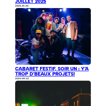
JUILLET 2025
2025-01-30
CABARET FESTIF, SOIR UN : Y’A
TROP D’BEAUX PROJETS!
2024-05-22