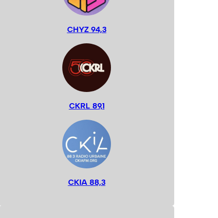
CHYZ 94,3
CKRL 89,1
CKIA 88,3