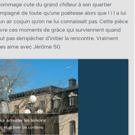
n hommage
cute
du grand
chilleur
à son quartier
pagné de toute qu’une poétesse alors que l i l a lui
n air coquin qu’on ne lui connaissait pas. Cette pièce
vivre ces moments de grâce qui surviennent quand
peut pas s’empêcher d’initier la rencontre. Vraiment
les aime avec Jérôme 50.
our accepter les témoins
g et activer ce contenu