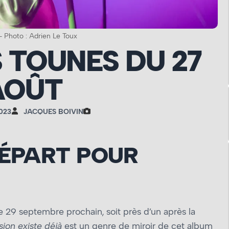
– Photo : Adrien Le Toux
S TOUNES DU 27
AOÛT
023
JACQUES BOIVIN
ÉPART POUR
le 29 septembre prochain, soit près d’un après la
sion existe déjà
est un genre de miroir de cet album