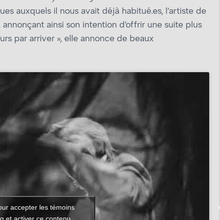
es auxquels il nous avait déjà habitué.es, l’artiste de
nnonçant ainsi son intention d’offrir une suite plus
jours par arriver », elle annonce de beaux
our accepter les témoins
g et activer ce contenu