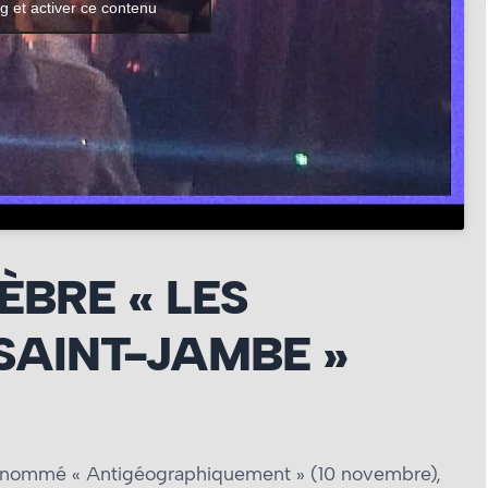
g et activer ce contenu
ÈBRE « LES
SAINT-JAMBE »
m nommé « Antigéographiquement » (10 novembre),