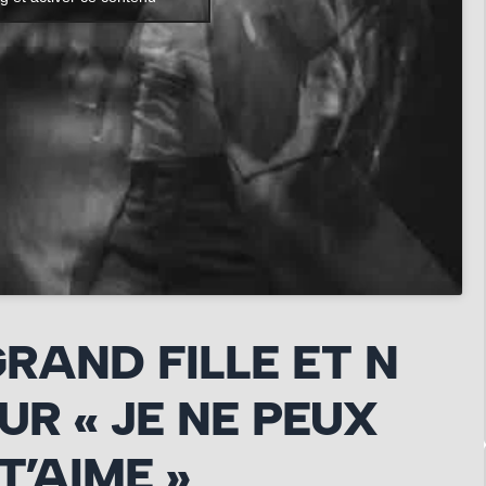
GRAND FILLE ET N
UR « JE NE PEUX
T’AIME »