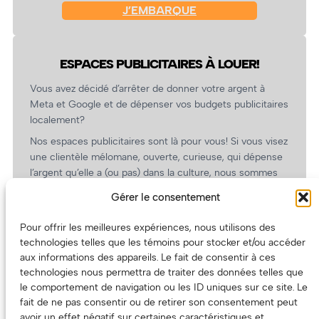
J’EMBARQUE
ESPACES PUBLICITAIRES À LOUER!
Vous avez décidé d’arrêter de donner votre argent à
Meta et Google et de dépenser vos budgets publicitaires
localement?
Nos espaces publicitaires sont là pour vous! Si vous visez
une clientèle mélomane, ouverte, curieuse, qui dépense
l’argent qu’elle a (ou pas) dans la culture, nous sommes
un partenaire de choix. En plus, on coûte pas cher!
Gérer le consentement
On prépare une grille tarifaire intéressante et on vous
revient.
Pour offrir les meilleures expériences, nous utilisons des
technologies telles que les témoins pour stocker et/ou accéder
(Oui, on va avoir des tarifs spéciaux pour vous, les
aux informations des appareils. Le fait de consentir à ces
artistes!)
technologies nous permettra de traiter des données telles que
le comportement de navigation ou les ID uniques sur ce site. Le
fait de ne pas consentir ou de retirer son consentement peut
avoir un effet négatif sur certaines caractéristiques et