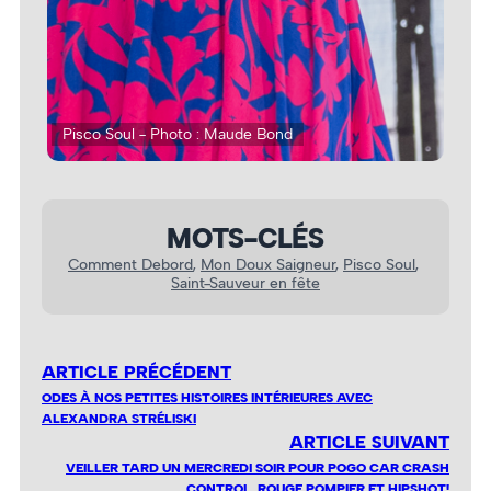
Pisco Soul - Photo : Maude Bond
Pis
MOTS-CLÉS
Comment Debord
, 
Mon Doux Saigneur
, 
Pisco Soul
, 
Saint-Sauveur en fête
ARTICLE PRÉCÉDENT
ODES À NOS PETITES HISTOIRES INTÉRIEURES AVEC
ALEXANDRA STRÉLISKI
ARTICLE SUIVANT
VEILLER TARD UN MERCREDI SOIR POUR POGO CAR CRASH
CONTROL, ROUGE POMPIER ET HIPSHOT!