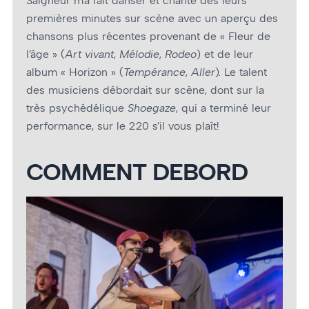
Saigneur m’a fait danser et chanté dès leurs
premières minutes sur scène avec un aperçu des
chansons plus récentes provenant de « Fleur de
l’âge » (
Art vivant
,
Mélodie
,
Rodeo
) et de leur
album « Horizon » (
Tempérance
,
Aller
). Le talent
des musiciens débordait sur scène, dont sur la
très psychédélique
Shoegaze
, qui a terminé leur
performance, sur le 220 s’il vous plaît!
COMMENT DEBORD