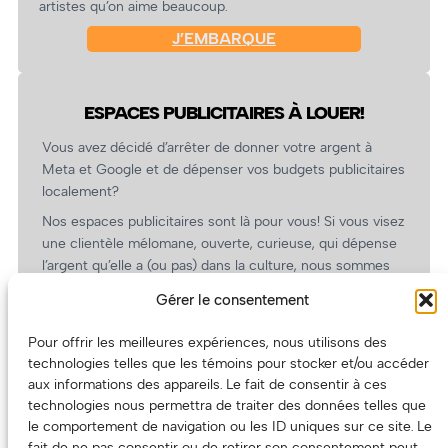
artistes qu’on aime beaucoup.
J’EMBARQUE
ESPACES PUBLICITAIRES À LOUER!
Vous avez décidé d’arrêter de donner votre argent à
Meta et Google et de dépenser vos budgets publicitaires
localement?
Nos espaces publicitaires sont là pour vous! Si vous visez
une clientèle mélomane, ouverte, curieuse, qui dépense
l’argent qu’elle a (ou pas) dans la culture, nous sommes
un partenaire de choix. En plus, on coûte pas cher!
Gérer le consentement
On prépare une grille tarifaire intéressante et on vous
revient.
Pour offrir les meilleures expériences, nous utilisons des
technologies telles que les témoins pour stocker et/ou accéder
(Oui, on va avoir des tarifs spéciaux pour vous, les
aux informations des appareils. Le fait de consentir à ces
artistes!)
technologies nous permettra de traiter des données telles que
le comportement de navigation ou les ID uniques sur ce site. Le
fait de ne pas consentir ou de retirer son consentement peut