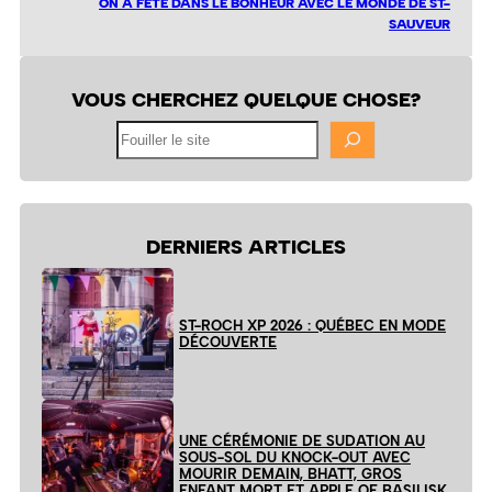
ON A FÊTÉ DANS LE BONHEUR AVEC LE MONDE DE ST-
SAUVEUR
VOUS CHERCHEZ QUELQUE CHOSE?
Fouiller
le
site
DERNIERS ARTICLES
ST-ROCH XP 2026 : QUÉBEC EN MODE
DÉCOUVERTE
UNE CÉRÉMONIE DE SUDATION AU
SOUS-SOL DU KNOCK-OUT AVEC
MOURIR DEMAIN, BHATT, GROS
ENFANT MORT ET APPLE OF BASILISK