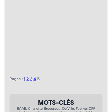
Mayfly – Photo : Jacques Boivin
Pages :
1
2
3
4
5
MOTS-CLÉS
BAAB
, 
Charlotte Brousseau
, 
De.Ville
, 
Festival OFF