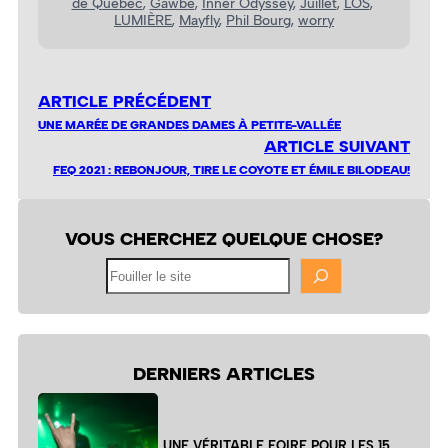
de Québec
, 
Gawbé
, 
Inner Odyssey
, 
Juillet
, 
LOS
, 
LUMIÈRE
, 
Mayfly
, 
Phil Bourg
, 
worry
ARTICLE PRÉCÉDENT
UNE MARÉE DE GRANDES DAMES À PETITE-VALLÉE
ARTICLE SUIVANT
FEQ 2021 : REBONJOUR, TIRE LE COYOTE ET ÉMILE BILODEAU!
VOUS CHERCHEZ QUELQUE CHOSE?
Fouiller
le
site
DERNIERS ARTICLES
UNE VÉRITABLE FOIRE POUR LES 15