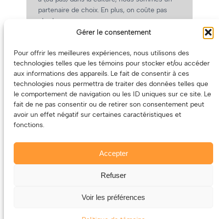
partenaire de choix. En plus, on coûte pas
cher!
Gérer le consentement
On prépare une grille tarifaire intéressante et
on vous revient.
Pour offrir les meilleures expériences, nous utilisons des
(Oui, on va avoir des tarifs spéciaux pour
technologies telles que les témoins pour stocker et/ou accéder
vous, les artistes!)
aux informations des appareils. Le fait de consentir à ces
technologies nous permettra de traiter des données telles que
le comportement de navigation ou les ID uniques sur ce site. Le
fait de ne pas consentir ou de retirer son consentement peut
avoir un effet négatif sur certaines caractéristiques et
fonctions.
Accepter
Refuser
© 2011-2025 – ECOUTEDONC.CA
Le contenu (texte et photos) appartient à ses créatrices et
Voir les préférences
créateurs.