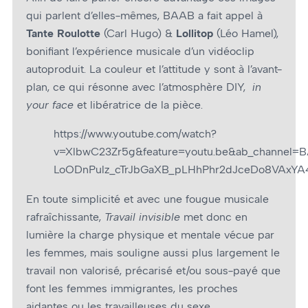
qui parlent d’elles-mêmes, BAAB a fait appel à
Tante Roulotte
(Carl Hugo) &
Lollitop
(Léo Hamel),
bonifiant l’expérience musicale d’un vidéoclip
autoproduit. La couleur et l’attitude y sont à l’avant-
plan, ce qui résonne avec l’atmosphère DIY,
in
your face
et libératrice de la pièce.
https://www.youtube.com/watch?
v=XlbwC23Zr5g&feature=youtu.be&ab_channel=
LoODnPulz_cTrJbGaXB_pLHhPhr2dJceDo8VAxYA
En toute simplicité et avec une fougue musicale
rafraîchissante,
Travail invisible
met donc en
lumière la charge physique et mentale vécue par
les femmes, mais souligne aussi plus largement le
travail non valorisé, précarisé et/ou sous-payé que
font les femmes immigrantes, les proches
aidantes ou les travailleuses du sexe.