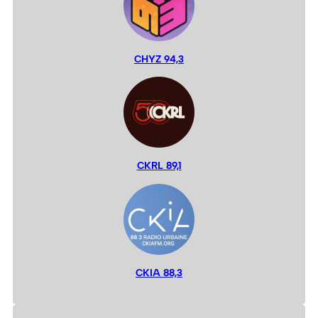
CHYZ 94,3
CKRL 89,1
CKIA 88,3