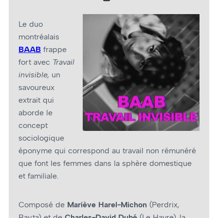
Le duo
montréalais
BAAB
frappe
fort avec
Travail
invisible,
un
savoureux
extrait qui
aborde le
concept
sociologique
éponyme qui correspond au travail non rémunéré
que font les femmes dans la sphère domestique
et familiale.
Composé de
Mariève Harel-Michon
(Perdrix,
Bayta) et de
Charles-David Dubé
(Le Havre), la