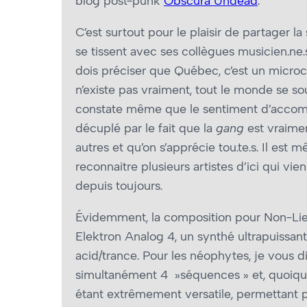
blog post-punk
Obscura Undead
.
C’est surtout pour le plaisir de partager l
se tissent avec ses collègues musicien.ne
dois préciser que Québec, c’est un microc
n’existe pas vraiment, tout le monde se sou
constate même que le sentiment d’accomp
décuplé par le fait que la
gang
est vraime
autres et qu’on s’apprécie tou.te.s. Il est
reconnaitre plusieurs artistes d’ici qui vi
depuis toujours.
Évidemment, la composition pour Non-Lieu
Elektron Analog 4, un synthé ultrapuissan
acid/trance. Pour les néophytes, je vous 
simultanément 4 »séquences » et, quoiqu’i
étant extrêmement versatile, permettant pr