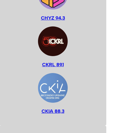
CHYZ 94,3
CKRL 89,1
CKIA 88,3