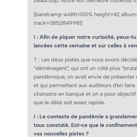
beaucoup. Notre son demeure toutefois tou
[bandcamp width=100% height=42 album=6
track=3852849981]
I : Afin de piquer notre curiosité, peux-t
lancées cette semaine et sur celles à ven
T : Les deux pistes que nous avons décid
“déménagent”, qui ont un côté plus “bruta
pandémique, on avait envie de présenter
et qui permettent aux auditeurs d’en faire 
chansons en banque et on a pour objectif 
que le délai soit assez rapide.
I : Le contexte de pandémie a grandement
tous constaté. Est-ce que le confinement
vos nouvelles pistes ?