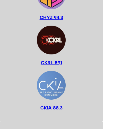
CHYZ 94,3
CKRL 89,1
CKIA 88,3