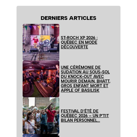
DERNIERS ARTICLES
ST-ROCH XP 2026 :
QUÉBEC EN MODE
DÉCOUVERTE
UNE CÉRÉMONIE DE
SUDATION AU SOUS-SOL
DU KNOCK-OUT AVEC
MOURIR DEMAIN, BHATT,
GROS ENFANT MORT ET
APPLE OF BASILISK
FESTIVAL D’ÉTÉ DE
QUÉBEC 2026 – UN P’TIT
BILAN PERSONNEL…