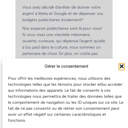
Vous avez décidé d’arrêter de donner votre
argent à Meta et Google et de dépenser vos
budgets publicitaires localement?
Nos espaces publicitaires sont là pour vous!
Si vous visez une clientèle mélomane,
ouverte, curieuse, qui dépense l’argent qu’elle
a (ou pas) dans la culture, nous sommes un
partenaire de choix. En plus, on coûte pas
cher!
Gérer le consentement
On prépare une grille tarifaire intéressante et
on vous revient.
Pour offrir les meilleures expériences, nous utilisons des
(Oui, on va avoir des tarifs spéciaux pour
technologies telles que les témoins pour stocker et/ou accéder
vous, les artistes!)
aux informations des appareils. Le fait de consentir à ces
technologies nous permettra de traiter des données telles que
le comportement de navigation ou les ID uniques sur ce site. Le
fait de ne pas consentir ou de retirer son consentement peut
avoir un effet négatif sur certaines caractéristiques et
fonctions.