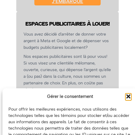
J’EMBARQUE
ESPACES PUBLICITAIRES À LOUER!
Vous avez décidé d’arrêter de donner votre
argent à Meta et Google et de dépenser vos
budgets publicitaires localement?
Nos espaces publicitaires sont là pour vous!
Si vous visez une clientèle mélomane,
ouverte, curieuse, qui dépense l’argent qu’elle
a (ou pas) dans la culture, nous sommes un
partenaire de choix. En plus, on coûte pas
cher!
Gérer le consentement
On prépare une grille tarifaire intéressante et
on vous revient.
Pour offrir les meilleures expériences, nous utilisons des
(Oui, on va avoir des tarifs spéciaux pour
technologies telles que les témoins pour stocker et/ou accéder
vous, les artistes!)
aux informations des appareils. Le fait de consentir à ces
technologies nous permettra de traiter des données telles que
le comportement de navigation ou les ID uniques sur ce site. Le