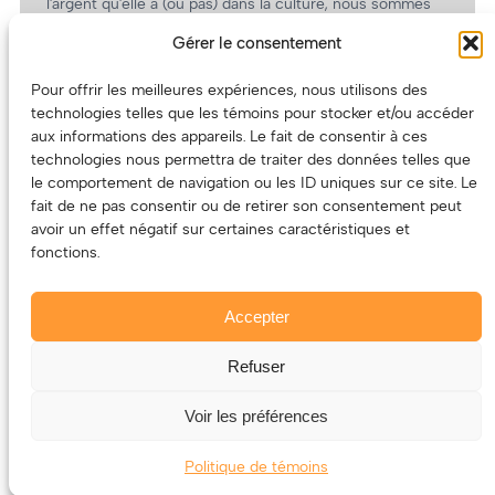
l’argent qu’elle a (ou pas) dans la culture, nous sommes
un partenaire de choix. En plus, on coûte pas cher!
Gérer le consentement
On prépare une grille tarifaire intéressante et on vous
revient.
Pour offrir les meilleures expériences, nous utilisons des
technologies telles que les témoins pour stocker et/ou accéder
(Oui, on va avoir des tarifs spéciaux pour vous, les
aux informations des appareils. Le fait de consentir à ces
artistes!)
technologies nous permettra de traiter des données telles que
le comportement de navigation ou les ID uniques sur ce site. Le
fait de ne pas consentir ou de retirer son consentement peut
avoir un effet négatif sur certaines caractéristiques et
fonctions.
Accepter
Refuser
© 2011-2025 – ECOUTEDONC.CA
Le contenu (texte et photos) appartient à ses créatrices et
Voir les préférences
créateurs.
Politique de témoins