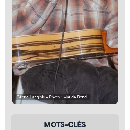
Cédric Langlois - Photo : Maude Bond
Céd
MOTS-CLÉS